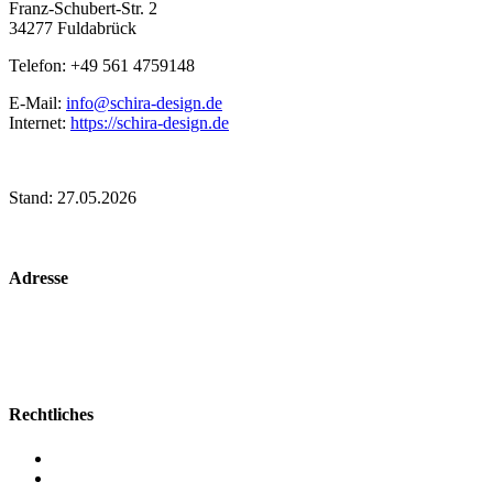
Franz-Schubert-Str. 2
34277 Fuldabrück
Telefon: +49 561 4759148
E-Mail:
info@schira-design.de
Internet:
https://schira-design.de
Stand: 27.05.2026
Adresse
Fünffensterstr. 9-9A
34117 Kassel
Tel.: +49 561 21018
E-Mail:
buero@assko.de
Rechtliches
AGB
Impressum